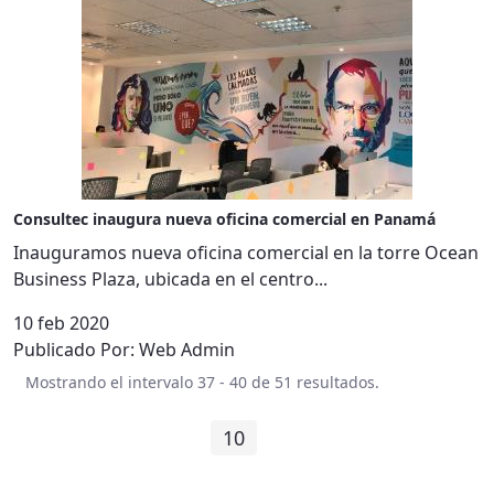
Consultec inaugura nueva oficina comercial en Panamá
Inauguramos nueva oficina comercial en la torre Ocean
Business Plaza, ubicada en el centro...
10 feb 2020
Publicado Por:
Web Admin
Mostrando el intervalo 37 - 40 de 51 resultados.
1
...
9
10
11
12
13
Página
Páginas intermedias
Página
Página
Página
Página
Página